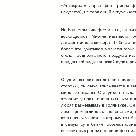
«Антихрист» Ларса фон Триера ф
искусства), не теряющий актуальнос
На Каннском кинофестивале, он вызв
восхищались. Многие называли «А
датского кинорежиссера. В общем, п
более что, учитывая маркетинговые
столь неоднозначного продукта и
и видавшей виды каннской аудитории
Опустив все хитросплетения пиар к
стороны, он легко вписывается в з
мировые экраны. С другой, он куда
желание угодить инфантильным ожи
любят разжевывать в Голливуде. Он 
лихо прожонглировал непростыми, 
коллапсе человека, которому как б
в самую суть бытия, осознал фина
из ключевых реплик героини фильма