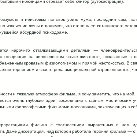
бытовыми ножницами отрезает себе клитор (аутокастрация).
безумств и неистовых попыток убить мужа, последний сам, по
на излечение жены и понимая, что степень ее сатанинского остер
тянувшейся абсурдной психодраме.
ется нарочито отталкивающими деталями — членовредительст
» говорящие на человеческом языке животные, показанные в н
бнаженным кровавым физиологизмом и прямой жестокостью. В связ
малым терпением и своего рода эмоциональной отрешенностью, что
обности и тяжелую атмосферу фильма, я хочу заметить, что на мой,
аются очень глубокие идеи, восходящие к тайным мистическим у
альными философскими фильмами-посланиями, заключающих в себе
ерпретациями фильма с соотнесением выраженных в нем иде
ти. Даже диссертация, над которой работала героиня фильма — о