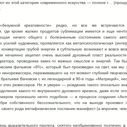
т из этой категории современного искусства — полное г… (прошу
.
«безумной креативности» редко, но все же встречаются 
, где кроме жалких продуктов сублимации имеется и еще нечто
еющая ничего общего с болезненным состоянием самого автор
 усилий художника; проявляется как метапсихологическая (интер
й конвертации грубой энергии в субтильную возникают и вовсе ви
или нечаянно зацепил очень высокий духовный пласт реальности
диатора, проводника каких-то важных смыслов и энергий. Так 
еским фильмом «8½», который был произведен на свет, как мы зн
кинорежиссера, переживавшего на тот момент глубокий творчески
с братьями Вачовски с их легендарной в 90-е годы «Матрицей», не
и этих режиссеров. Но я уверен — рождение такого эпохально зн
доления какого-то внутреннего духовного кризиса, даже если это 
риером произошло нечто подобное — в процессе создания «Анти
ебри собственного бессознательного, что на выходе произвел 
 своего рода метафизическое послание-манифест (а впрочем, чем
ень выразительного пролога, снятого необыкновенно поэтично, 