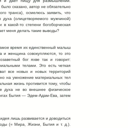
ии и дает пищу для размышлений.
было сказано, автор не обязательно
ого транса), осмелюсь заявить, что
 духа (олицетворяемого мужчиной)
и в какой-то степени богоборческая
ает меня делать такие выводы?
самое время их единственный малыш
а и женщина совокупляются, то это
озаветный бог яхве так и говорит:
риальными телами. Это есть четкая
ват все новых и новых территорий
лено на умножение материальных тел
альная жизнь противится тому, чтобы
ие духа не во внешнее физическое
книгах Бытия — Эдем-Адам-Ева, затем
 идея лишь развивается и доводиться
ды (= Мира, Жизни, Бытия и т. д.).