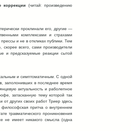
е коррекции
(читай: произведению
стерически проклинали его, другие —
ственными комплексами и страхами
прессы и не в откликах публики. Тем
, скорее всего, сами производители
ые и предсказуемые реакции сытой
охальным и симптоматичным. С одной
ов, заполонивших в последнее время
лянцевую актуальность и раболепное
офе, затасканную тему которой так
и от других своих работ Триер здесь
я философская притча о внутреннем
тате травматического проникновения
се не имеет никакого смысла (одна