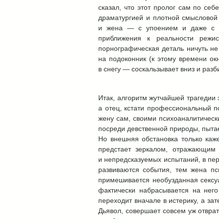
сказал, что этот пролог сам по се
драматургией и плотной смыслово
и жена — с упоением и даже с к
приближения к реальности режи
порнографическая деталь ничуть не 
на подоконник (к этому времени ок
в снегу — соскальзывает вниз и разб
Итак, алгоритм жутчайшей трагедии 
а отец, кстати профессиональный п
жену сам, своими психоаналитическ
посреди девственной природы, пытае
Но внешняя обстановка только каж
предстает зеркалом, отражающим
и непредсказуемых испытаний, в перв
развиваются события, тем жена п
примешивается необузданная сексуа
фактически набрасывается на нег
переходит вначале в истерику, а за
Дьявол, совершает совсем уж отврат