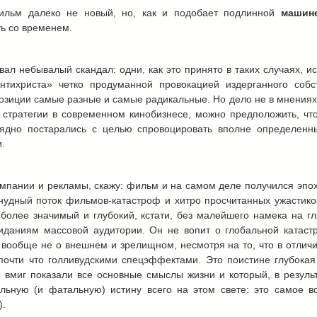
ильм далеко не новый, но, как и подобает подлинной
машин
ть со временем.
ал небывалый скандал: одни, как это принято в таких случаях, и
нтихриста» четко продуманной провокацией издерганного соб
озиции самые разные и самые радикальные. Но дело не в мнениях 
 стратегии в современном кинобизнесе, можно предположить, что
зрядно постарались с целью спровоцировать вполне определенн
.
омпании и рекламы, скажу: фильм и на самом деле получился эп
анудный поток фильмов-катастроф и хитро просчитанных ужастик
 более значимый и глубокий, кстати, без малейшего намека на г
даниям массовой аудитории. Он не вопит о глобальной катастр
вообще не о внешнем и зрелищном, несмотря на то, что в отличи
почти что голливудскими спецэффектами. Это поистине глубока
ы вмиг показали все основные смыслы жизни и который, в резуль
льную (и фатальную) истину всего на этом свете: это самое в
).