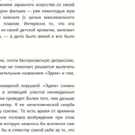
ением экранного искусства со своей
герои фильма — уже немолодые муж
 комнате (с целью максимального
 планом. Интересно то, что эта
из своей детской кроватки, залезает
на, — а дело было зимой и все было
шую, почти беспросветную депрессию,
ице не помогает, решается вылечить
ечательным названием «Эдем» и там,
 коварной ловушкой. «Эдем» словно
 в зловещий участок неожиданных
 не приводят. Более того, чем дальше
ктер. К ее нечеловеческой скорби
у соитию. То есть время от времени
ное половое возбуждение при этом
 в которую казалось бы вселился сам
бы в отместку самой себе за то, что