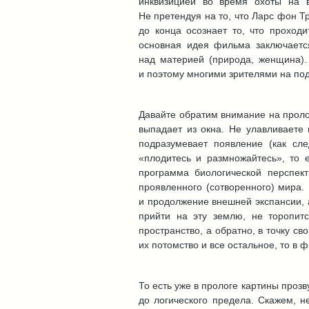
инквизицией во время охоты на 
Не претендуя на то, что Ларс фон 
до конца осознает то, что проходи
основная идея фильма заключаетс
над материей (природа, женщина). 
и поэтому многими зрителями на по
Давайте обратим внимание на прол
выпадает из окна. Не улавливаете
подразумевает появление (как сле
«плодитесь и размножайтесь», то 
программа биологической перспек
проявленного (сотворенного) мира.
и продолжение внешней экспансии, а
прийти на эту землю, не торопит
пространство, а обратно, в точку с
их потомство и все остальное, то 
То есть уже в прологе картины проз
до логического предела. Скажем, н