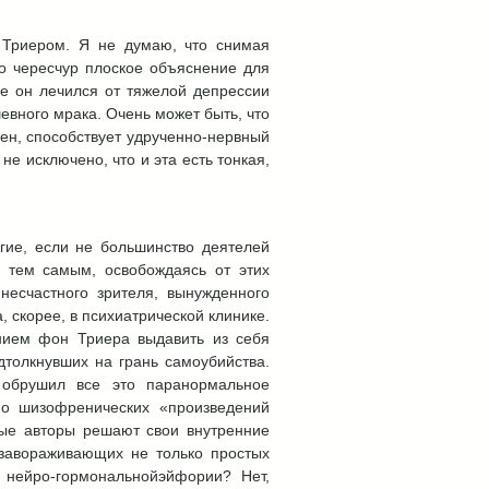
 Триером. Я не думаю, что снимая
о чересчур плоское объяснение для
де он лечился от тяжелой депрессии
шевного мрака. Очень может быть, что
нен, способствует удрученно-нервный
е исключено, что и эта есть тонкая,
гие, если не большинство деятелей
 тем самым, освобождаясь от этих
несчастного зрителя, вынужденного
, скорее, в психиатрической клинике.
нием фон Триера выдавить из себя
толкнувших на грань самоубийства.
 обрушил все это паранормальное
но шизофренических «произведений
вые авторы решают свои внутренние
 завораживающих не только простых
 нейро-гормональнойэйфории? Нет,