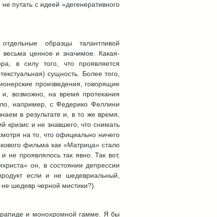
 не путать с идеей «дегенеративного
отдельные образцы талантливой
 весьма ценное и значимое. Какая-
а, в силу того, что проявляется
текстуальная) сущность. Более того,
зионерские произведения, говорящие
 и, возможно, на время протекания
было, например, с Федерико Феллини
аем в результате и, в то же время,
й кризис и не знавшего, что снимать
смотря на то, что официально ничего
акового фильма как «Матрица» стало
и не проявлялось так явно. Так вот,
христа» он, в состоянии депрессии
продукт если и не шедевриальный,
 не шедевр черной мистики?).
в рапиде и монохромной гамме. Я бы