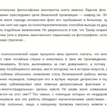
ентальная философская кинопритча снята именно Ларсом фон
чанин преследовал цели банальной провокации — навряд ли. Эт
ля меня гораздо интереснее факт его пребывания в больнице, г
 им снят как один из психотерапевтических способов выхода из ду
ть подобным заявлениям. Но уверенности в том, что Триер искре
ика (или и впрямь законченного параноика) на фотографиях; хотя н
 пиар стратегии…
психологической науке прошлого века принято считать, что мно
ют свои потайные страхи и комплексы в свои же произведения,
ечиваясь. Кстати, вылечиваясь за счет доверчивого, а потому 
жу полубезумного автора, место которому не в истории искусств, а
ь соблазн объяснить появление столь болезненной работы жела
нних кошмаров, повергших его в жуткую черную депрессию и под
Триер сублимировал свои тяжелые депрессивные фантазии и
«многострадальные» органы чувств. Но разве мало совершен
аются на этот свет? Тех самых, с помощью которых их нездоро
неужели все эти работы обладают магнетическими свойствами,
лов, склонных, чаще, к изящному трезвому скепсису нежели к