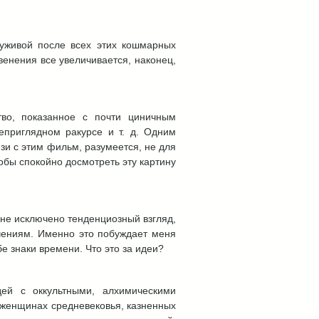
луживой после всех этих кошмарных
венения все увеличивается, наконец,
во, показанное с почти циничным
еприглядном ракурсе и т. д. Одним
и с этим фильм, разумеется, не для
бы спокойно досмотреть эту картину
 не исключено тенденциозный взгляд,
чениям. Именно это побуждает меня
 знаки времени. Что это за идеи?
й с оккультными, алхимическими
 женщинах средневековья, казненных