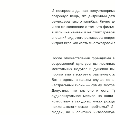
И неспроста данная полуэксперим
подобную вещь, эксцентричный дат
режиссера такого калибра. Лично д
и его же заявление о том, что фильм
я излишне наивен и не стоит доверя
внешний вид этого режиссера-неврот
хитрая игра как часть многоходовой
После обожествления фрейдизма в 
современной культуры выплескива
ментальных недугов и душевно выл
проглатывать всю эту отравленную жи
Вот и здесь, в нашем случае ест
«астральный гной» — сумму внутре
Допустим, что так оно и есть. 
аудиовизуальное месиво на наши 
искусства» в занудных муках рожд
психопатологические проблемы? И 
людей, но и опытных интеллектуа