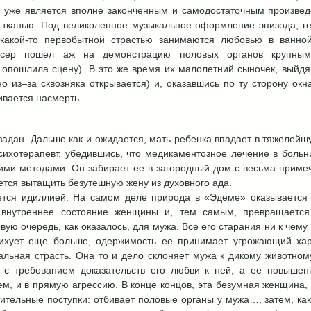
бе уже является вполне законченным и самодостаточным произвед
й тканью. Под великолепное музыкальное оформление эпизода, 
акой-то первобытной страстью занимаются любовью в ванной
ссер пошел аж на демонстрацию половых органов крупным
опошлила сцену). В это же время их малолетний сыночек, выйдя 
но из–за сквозняка открывается) и, оказавшись по ту сторону ок
ивается насмерть.
задан. Дальше как и ожидается, мать ребенка впадает в тяжелей
сихотерапевт, убедившись, что медикаментозное лечение в больн
ими методами. Он забирает ее в загородный дом с весьма прим
тся вытащить безутешную жену из духовного ада.
ется идиллией. На самом деле природа в «Эдеме» оказывается
 внутреннее состояние женщины и, тем самым, превращается
ую очередь, как оказалось, для мужа. Все его старания ни к чему
сихует еще больше, одержимость ее принимает угрожающий хара
льная страсть. Она то и дело склоняет мужа к дикому животном
о с требованием доказательств его любви к ней, а ее повышен
тем, и в прямую агрессию. В конце концов, эта безумная женщина,
ительные поступки: отбивает половые органы у мужа…, затем, как 