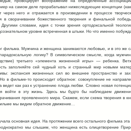
ведьм, провоцирует воображение на определенные ассоциац
Триер на самом деле прорабатывал нижеследующие концепции (как 
т через него и отражается в произведении в процессе творческ
я в сворачивании божественного творения и финальной победы
Другими словами, идея с точки зрения ортодоксальной теологи
дсознательном уровне встреченная в штыки. Но что именно побужд
ог фильма. Мужчина и женщина занимаются любовью, и в это же 
 парадоксальную логику? В символическом смысле, когда мужчин
дствие) третьего «элемента жизненной игры» — ребенка. Ветх
есть заполняйте сей чудный хоть и странный мир новыми мате
тивы: экспансия жизненных сил во внешнее пространство и зах
 Но в фильме-то происходит обратное: совокупление не направ
 ведет как раз к устранению плода любви. Словно новая потенци
ся войти в эту жизнь. Здесь мы будто бы наблюдаем движен
ворачивания проявленного мира. Скажем, если схема творения в 
в фильме мы видим обратное движение…
вучала основная идея. На протяжении всего остального фильма эта
еоднократно мы слышим, что женщина есть олицетворение Приро