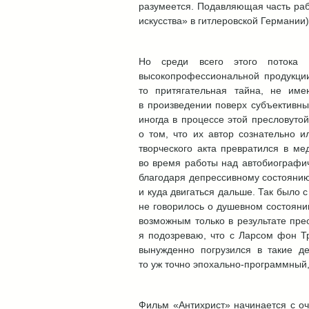
разумеется. Подавляющая часть рабо
искусства» в гитлеровской Германии)
Но среди всего этого потока 
высокопрофессиональной продукции
то притягательная тайна, не им
в произведении поверх субъективных
иногда в процессе этой пресловуто
о том, что их автор сознательно 
творческого акта превратился в ме
во время работы над автобиографич
благодаря депрессивному состоянию 
и куда двигаться дальше. Так было 
не говорилось о душевном состояни
возможным только в результате прео
я подозреваю, что с Ларсом фон Т
вынужденно погрузился в такие д
то уж точно эпохально-программный,
Фильм «Антихрист» начинается с оч