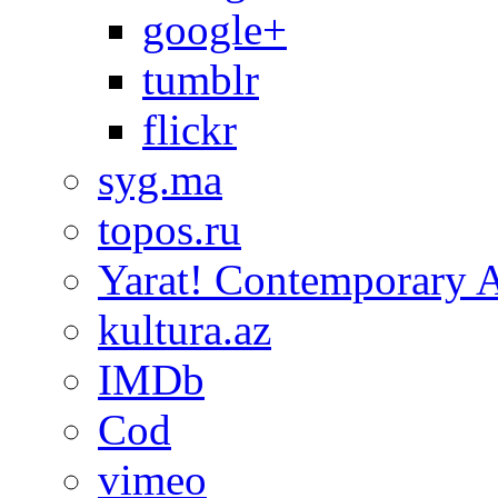
google+
tumblr
flickr
syg.ma
topos.ru
Yarat! Contemporary A
kultura.az
IMDb
Cod
vimeo